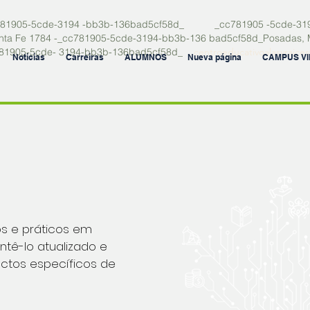
05-5cde-3194 -bb3b-136bad5cf58d_ _cc781905 -5cde-31
a Fe 1784 -_cc781905-5cde-3194-bb3b-136 bad5cf58d_
Posadas,
1905-5cde- 3194-bb3b-136bad5cf58d_
centroeducativoalasyraic
Noticias
Carreiras
ALUMNOS
Nueva página
CAMPUS V
s e práticos em
ntê-lo atualizado e
ctos específicos de