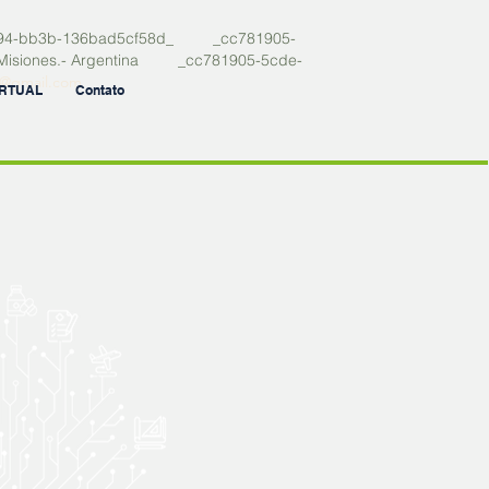
94-bb3b-136bad5cf58d_ _cc781905-
 Misiones.- Argentina _cc781905-5cde-
es@gmail.com
IRTUAL
Contato