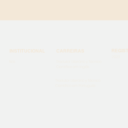
REGIS
INSTITUCIONAL
CARREIRAS
2023
Nós
Tradutor Literário y
Técnico
Científico em Inglês
Tradutor Literário y
Técnico
Científico em Português