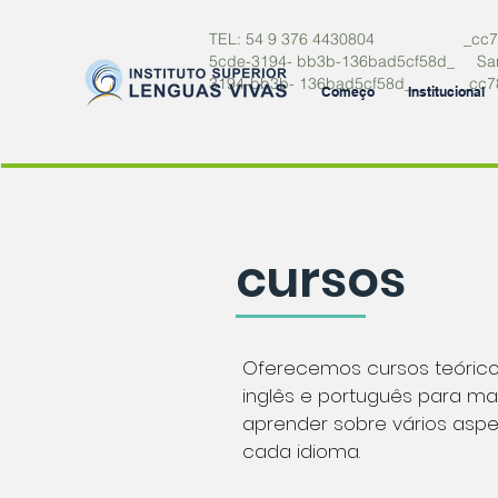
TEL: 54 9 376 4430804 _cc7819
5cde-3194- bb3b-136bad5cf58d_ Sant
3194-bb3b- 136bad5cf58d_ _cc78
Começo
Institucional
cursos
Oferecemos cursos teórico
inglês e português para ma
aprender sobre vários aspe
cada idioma.