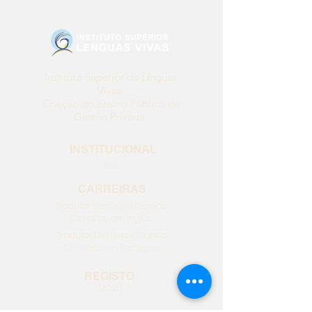
Instituto Superior de Línguas
Vivas.
Criação do Ensino Público de
Gestão Privada.
INSTITUCIONAL
Nós
CARREIRAS
Tradutor Literário y
Técnico
Científico em Inglês
Tradutor Literário y
Técnico
Científico em Português
REGISTO
2023