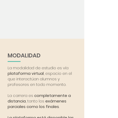
MODALIDAD
La modalidad de estudio es vía
plataforma virtual
, espacio en el
que interactúan alumnos y
profesores en todo momento.
La carrera es
completamente a
distancia
, tanto los
exámenes
parciales como los finales
.
La plataforma está disponible las