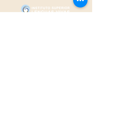
Instituto Superior Lenguas Vivas.
Establecimiento de Enseñanza
Pública de Gestión Privada.
INSTITUCIONAL
Nosotros
CARRERAS
Traductorado Literario y Técnico
Científico en Inglés
Traductorado Literario y Técnico
Científico en Portugués
INSCRIPCIÓN
2026
CONTACTANOS
Av. Cabred 1277